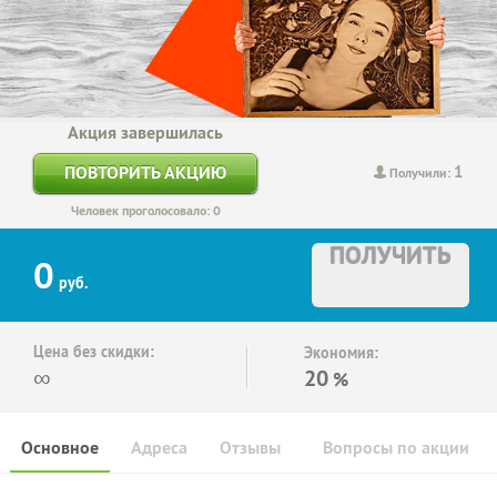
Акция завершилась
1
ПОВТОРИТЬ АКЦИЮ
Получили:
Человек проголосовало: 0
ПОЛУЧИТЬ
0
руб.
Цена без скидки:
Экономия:
∞
20
%
Основное
Адреса
Отзывы
Вопросы по акции