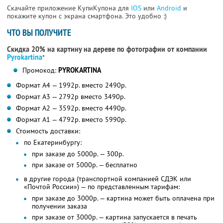
Скачайте приложение КупиКупона для
IOS
или
Android
и
покажите купон с экрана смартфона. Это удобно :)
ЧТО ВЫ ПОЛУЧИТЕ
Скидка 20% на картину на дереве по фотографии от компании
Pyrokartina
*
Промокод:
PYROKARTINA
Формат А4 — 1992р. вместо 2490р.
Формат А3 — 2792р вместо 3490р.
Формат А2 — 3592р. вместо 4490р.
Формат А1 — 4792р. вместо 5990р.
Стоимость доставки:
по Екатеринбургу:
при заказе до 5000р. — 300р.
при заказе от 5000р. — бесплатно
в другие города (транспортной компанией СДЭК или
«Почтой России») — по представленным тарифам:
при заказе до 3000р. — картина может быть оплачена при
получении заказа
при заказе от 3000р. — картина запускается в печать