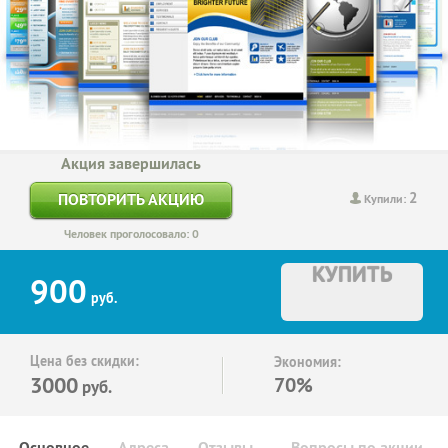
Акция завершилась
2
ПОВТОРИТЬ АКЦИЮ
Купили:
Человек проголосовало: 0
КУПИТЬ
900
руб.
Цена без скидки:
Экономия:
3000
70%
руб.
Основное
Адреса
Отзывы
Вопросы по акции