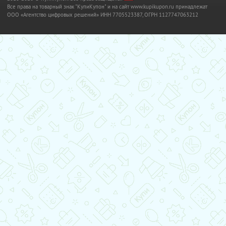
Все права на товарный знак "КупиКупон" и на сайт www.kupikupon.ru принадлежат
OOO «Агентство цифровых решений» ИНН 7705523387, ОГРН 1127747063212