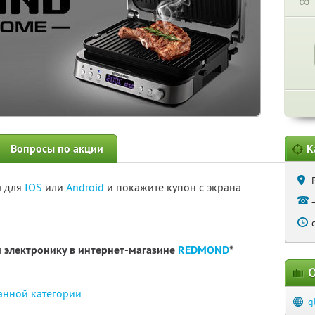
∞
Вопросы по акции
К
а для
IOS
или
Android
и покажите купон с экрана
 электронику в интернет-магазине
REDMOND
*
О
анной категории
g