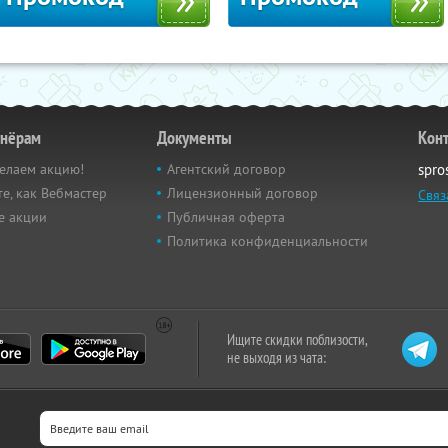
тнёрам
Документы
Кон
елаем акцию!
Агентский договор
spro
е, как Вебмастер
Лицензионный договор
Связ
е акции
Публичная оферта
Политика конфиденциальности
Ищите скидки поблизости,
не выходя из чата: