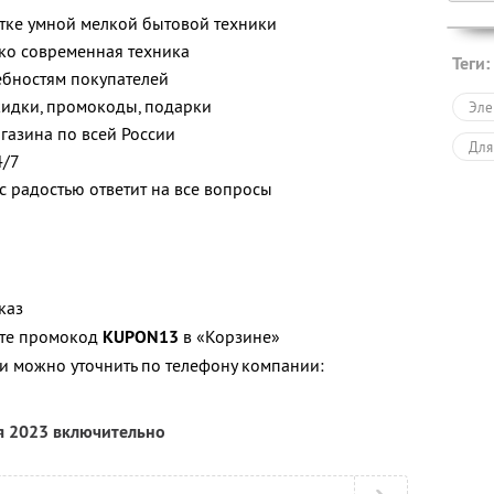
ке умной мелкой бытовой техники
ко современная техника
Теги:
ебностям покупателей
кидки, промокоды, подарки
Эле
газина по всей России
Для
4/7
с радостью ответит на все вопросы
каз
ите промокод
KUPON13
в «Корзине»
 можно уточнить по телефону компании:
я 2023 включительно