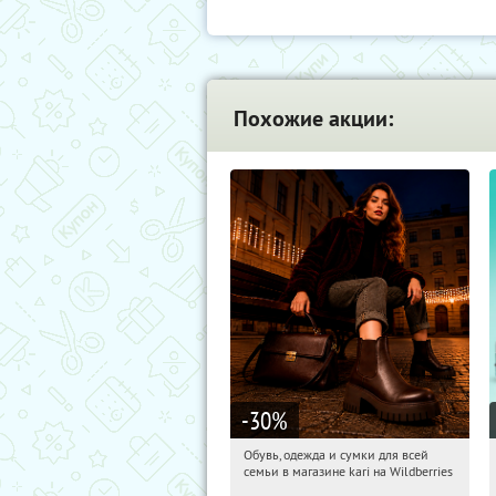
Похожие акции:
-30
%
Обувь, одежда и сумки для всей
15:27:08
Получили:
32
семьи в магазине kari на Wildberries
Россия