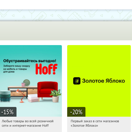
-15
%
-20
%
Любые товары во всей розничной
Первый заказ в сети магазинов
15:27:08
Получили:
83
15:27:08
Получи первым!
сети и интернет-магазине Hoff
«Золотое Яблоко»
Москва, 1-й Волоколамский проезд,
Россия