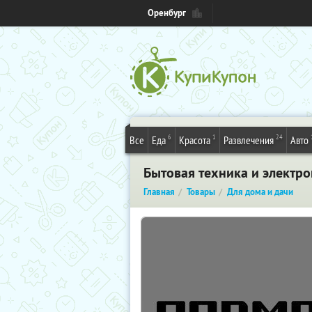
Оренбург
6
1
24
Все
Еда
Красота
Развлечения
Авто
Бытовая техника и электр
Главная
Товары
Для дома и дачи