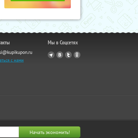
такты
Мы в Соцсетях
si@kupikupon.ru
аться с нами