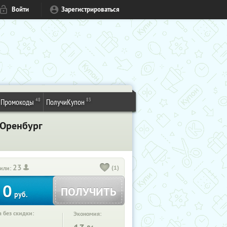
Войти
Зарегистрироваться
48
83
Промокоды
ПолучиКупон
 Оренбург
23
(1)
или:
0
ПОЛУЧИТЬ
руб.
 без скидки:
Экономия: