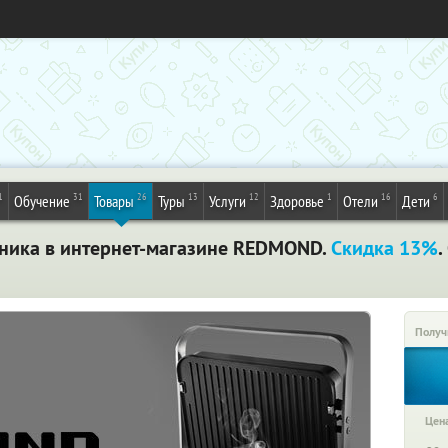
1
31
26
13
12
1
16
6
Обучение
Товары
Туры
Услуги
Здоровье
Отели
Дети
оника в интернет-магазине REDMOND.
Скидка 13%
.
Получ
Цена