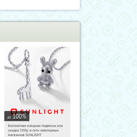
100
%
до
Бесплатная изящная подвеска или
15:27:08
Получили:
74
скидка 500р. в сети ювелирных
Россия
магазинов SUNLIGHT