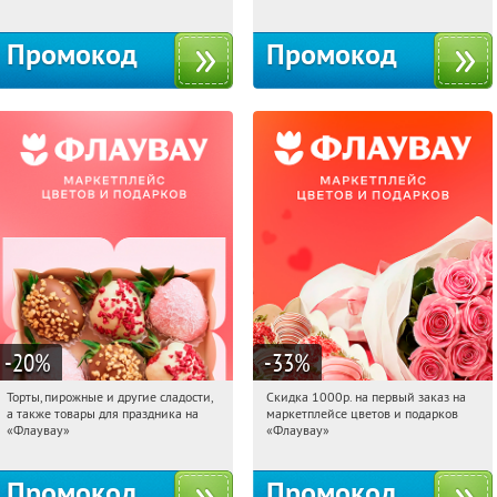
10с1
Промокод
Промокод
-20
%
-33
%
Торты, пирожные и другие сладости,
Скидка 1000р. на первый заказ на
15:27:08
Получили:
6
15:27:08
Получили:
18
а также товары для праздника на
маркетплейсе цветов и подарков
Россия
Россия
«Флаувау»
«Флаувау»
Промокод
Промокод