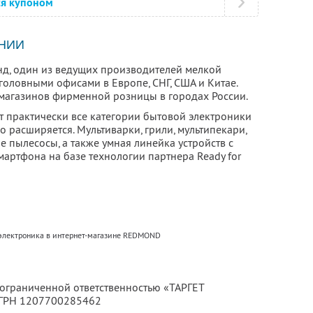
ся купоном
НИИ
, один из ведущих производителей мелкой
головными офисами в Европе, СНГ, США и Китае.
магазинов фирменной розницы в городах России.
 практически все категории бытовой электроники
о расширяется. Мультиварки, грили, мультипекари,
 пылесосы, а также умная линейка устройств с
артфона на базе технологии партнера Ready for
 электроника в интернет-магазине REDMOND
 ограниченной ответственностью «ТАРГЕТ
ОГРН 1207700285462