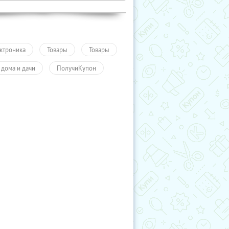
ктроника
Товары
Товары
 дома и дачи
ПолучиКупон