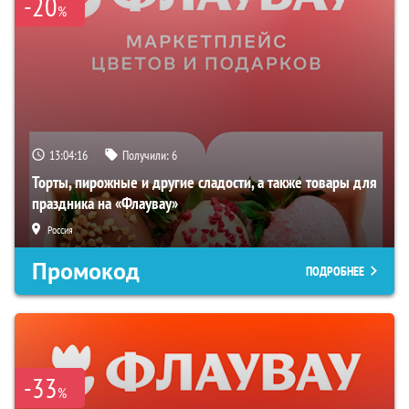
-20
%
13:04:15
Получили:
6
Торты, пирожные и другие сладости, а также товары для
праздника на «Флаувау»
Россия
Промокод
ПОДРОБНЕЕ
-33
%