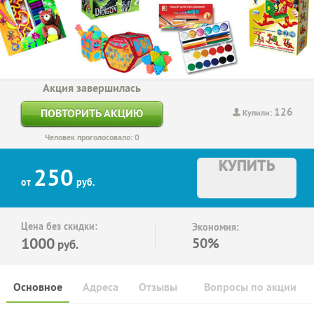
Акция завершилась
126
ПОВТОРИТЬ АКЦИЮ
Купили:
Человек проголосовало: 0
КУПИТЬ
250
от
руб.
Цена без скидки:
Экономия:
1000
50%
руб.
Основное
Адреса
Отзывы
Вопросы по акции