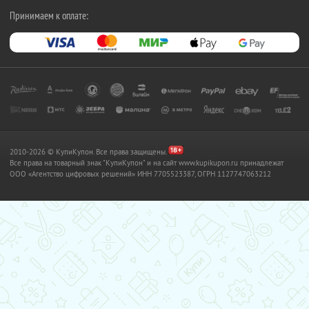
Принимаем к оплате:
2010-2026 © КупиКупон. Все права защищены.
Все права на товарный знак "КупиКупон" и на сайт www.kupikupon.ru принадлежат
OOO «Агентство цифровых решений» ИНН 7705523387, ОГРН 1127747063212