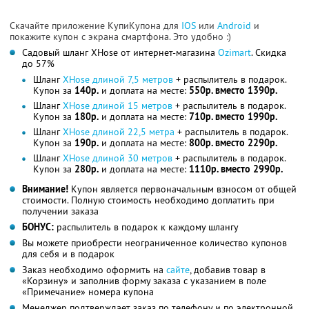
Скачайте приложение КупиКупона для
IOS
или
Android
и
покажите купон с экрана смартфона. Это удобно :)
Садовый шланг XHose от интернет-магазина
Ozimart
. Скидка
до 57%
Шланг
XHose длиной 7,5 метров
+ распылитель в подарок.
Купон за
140р.
и доплата на месте:
550р. вместо 1390р.
Шланг
XHose длиной 15 метров
+ распылитель в подарок.
Купон за
180р.
и доплата на месте:
710р. вместо 1990р.
Шланг
XHose длиной 22,5 метра
+ распылитель в подарок.
Купон за
190р.
и доплата на месте:
800р. вместо 2290р.
Шланг
XHose длиной 30 метров
+ распылитель в подарок.
Купон за
280р.
и доплата на месте:
1110р. вместо 2990р.
Внимание!
Купон является первоначальным взносом от общей
стоимости. Полную стоимость необходимо доплатить при
получении заказа
БОНУС:
распылитель в подарок к каждому шлангу
Вы можете приобрести неограниченное количество купонов
для себя и в подарок
Заказ необходимо оформить на
сайте
, добавив товар в
«Корзину» и заполнив форму заказа с указанием в поле
«Примечание» номера купона
Менеджер подтверждает заказ по телефону и по электронной