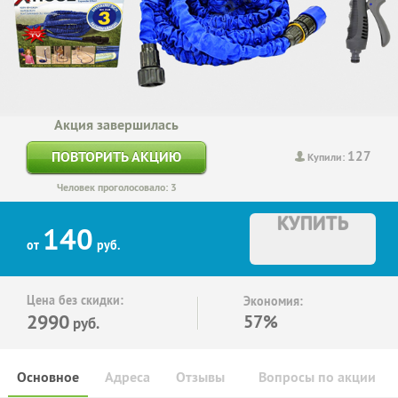
Акция завершилась
127
ПОВТОРИТЬ АКЦИЮ
Купили:
Человек проголосовало: 3
КУПИТЬ
140
от
руб.
Цена без скидки:
Экономия:
2990
57%
руб.
Основное
Адреса
Отзывы
Вопросы по акции