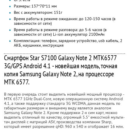
Размеры: 137*70*11 мм
Вес с аккумулятором: 151г
Время работы в режиме ожидания: до 120-150 часов (в
зависимости от сети)
Время работы в режиме разговора: до 5-6 часов (в
зависимости от сети) Li-ion аккумулятор 2100мАч
Комплектация: телефон, зарядное устройство, usb кабель, 2
АКБ, наушники, инструкция
Смартфон Star S7100 Galaxy Note 2 MTK6577
3G/GPS Android 4.1 - новейшая модель, точная
копия Samsung Galaxy Note 2, на процессоре
MTK 6577.
В первую очередь стоит выделить новейший мощный процессор -
MTK 6577 1GHz Dual-Core, новую операционную систему Android
4.1, а также поддержку стандарта 3G WCDMA, данная модель по
габаритным размерам и внешнему виду является аналогом
Samsung Galaxy Note 2. Кроме поддержки 2-х сим карт, можно
выделить отличный по качеству, огромный 5.5" емкостной мульти-
тач дисплей с матрицей ASV, производства компании Sharp,
который имеет разрешение qHD: 960 x 540 и отображает 16 млн.