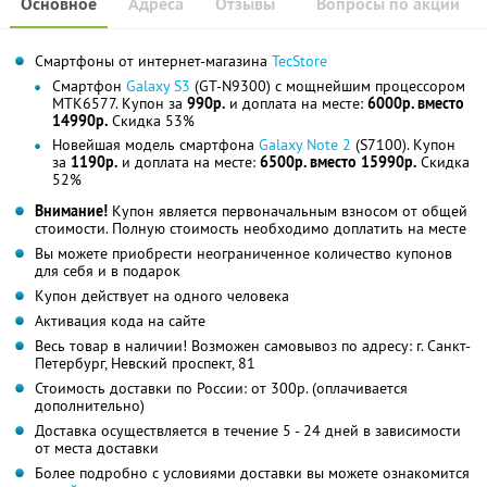
Основное
Адреса
Отзывы
Вопросы по акции
Смартфоны от интернет-магазина
TecStore
Смартфон
Galaxy S3
(GT-N9300) с мощнейшим процессором
MTK6577. Купон за
990р.
и доплата на месте:
6000р. вместо
14990р.
Скидка 53%
Новейшая модель смартфона
Galaxy Note 2
(S7100). Купон
за
1190р.
и доплата на месте:
6500р. вместо 15990р.
Скидка
52%
Внимание!
Купон является первоначальным взносом от общей
стоимости. Полную стоимость необходимо доплатить на месте
Вы можете приобрести неограниченное количество купонов
для себя и в подарок
Купон действует на одного человека
Активация кода на сайте
Весь товар в наличии! Возможен самовывоз по адресу: г. Санкт-
Петербург, Невский проспект, 81
Стоимость доставки по России: от 300р. (оплачивается
дополнительно)
Доставка осуществляется в течение 5 - 24 дней в зависимости
от места доставки
Более подробно с условиями доставки вы можете ознакомится