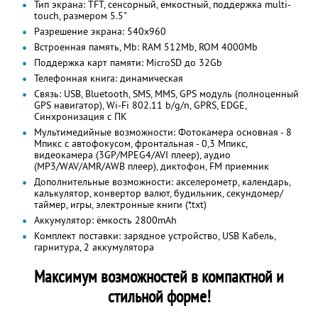
Тип экрана: TFT, сенсорный, емкостный, поддержка multi-
touch, размером 5.5"
Разрешение экрана: 540х960
Встроенная память, Mb: RAM 512Mb, ROM 4000Mb
Поддержка карт памяти: MicroSD до 32Gb
Телефонная книга: динамическая
Связь: USB, Bluetooth, SMS, MMS, GPS модуль (полноценный
GPS навигатор), Wi-Fi 802.11 b/g/n, GPRS, EDGE,
Синхронизация с ПК
Мультимедийные возможности: Фотокамера основная - 8
Мпикс с автофокусом, фронтальная - 0,3 Мпикс,
видеокамера (3GP/MPEG4/AVI плеер), аудио
(MP3/WAV/AMR/AWB плеер), диктофон, FM приемник
Дополнительные возможности: акселерометр, календарь,
калькулятор, конвертор валют, будильник, секундомер/
таймер, игры, электронные книги (*.txt)
Аккумулятор: ёмкость 2800mАh
Комплект поставки: зарядное устройство, USB Кабель,
гарнитура, 2 аккумулятора
Максимум возможностей в компактной и
стильной форме!