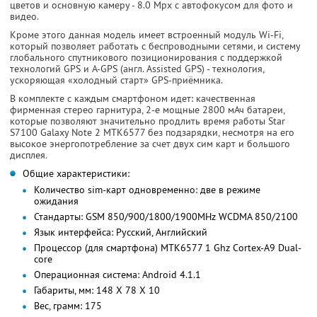
цветов и основную камеру - 8.0 Mpx с автофокусом для фото и
видео.
Кроме этого данная модель имеет встроенный модуль Wi-Fi,
который позволяет работать с беспроводными сетями, и систему
глобального спутникового позиционирования с поддержкой
технологий GPS и A-GPS (англ. Assisted GPS) - технология,
ускоряющая «холодный старт» GPS-приёмника.
В комплекте с каждым смартфоном идет: качественная
фирменная стерео гарнитура, 2-е мощные 2800 мАч батареи,
которые позволяют значительно продлить время работы Star
S7100 Galaxy Note 2 MTK6577 без подзарядки, несмотря на его
высокое энергопотребление за счет двух сим карт и большого
дисплея.
Общие характеристики:
Количество sim-карт одновременно: две в режиме
ожидания
Стандарты: GSM 850/900/1800/1900MHz WCDMA 850/2100
Язык интерфейса: Русский, Английский
Процессор (для смартфона) MTK6577 1 Ghz Cortex-A9 Dual-
core
Операционная система: Android 4.1.1
Габариты, мм: 148 X 78 X 10
Вес, грамм: 175