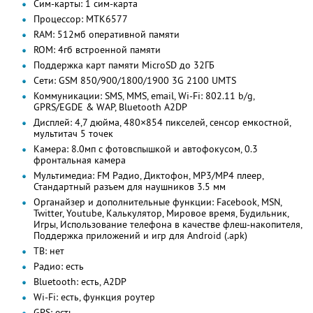
Сим-карты: 1 сим-карта
Процессор: MTK6577
RAM: 512мб оперативной памяти
ROM: 4гб встроенной памяти
Поддержка карт памяти MicroSD до 32ГБ
Сети: GSM 850/900/1800/1900 3G 2100 UMTS
Коммуникации: SMS, MMS, email, Wi-Fi: 802.11 b/g,
GPRS/EGDE & WAP, Bluetooth A2DP
Дисплей: 4,7 дюйма, 480×854 пикселей, сенсор емкостной,
мультитач 5 точек
Камера: 8.0мп с фотовспышкой и автофокусом, 0.3
фронтальная камера
Мультимедиа: FM Радио, Диктофон, MP3/MP4 плеер,
Стандартный разъем для наушников 3.5 мм
Органайзер и дополнительные функции: Facebook, MSN,
Twitter, Youtube, Калькулятор, Мировое время, Будильник,
Игры, Использование телефона в качестве флеш-накопителя,
Поддержка приложений и игр для Android (.apk)
ТВ: нет
Радио: есть
Bluetooth: есть, A2DP
Wi-Fi: есть, функция роутер
GPS: есть