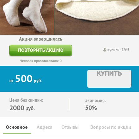
Акция завершилась
193
ПОВТОРИТЬ АКЦИЮ
Купили:
Человек проголосовало: 0
КУПИТЬ
500
от
руб.
Цена без скидки:
Экономия:
2000
50%
руб.
Основное
Адреса
Отзывы
Вопросы по акции