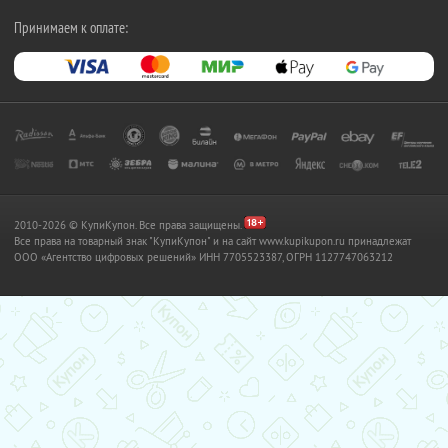
Принимаем к оплате:
2010-2026 © КупиКупон. Все права защищены.
Все права на товарный знак "КупиКупон" и на сайт www.kupikupon.ru принадлежат
OOO «Агентство цифровых решений» ИНН 7705523387, ОГРН 1127747063212