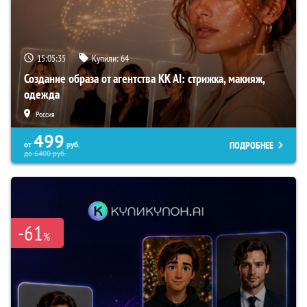
15:05:34
Купили:
64
Создание образа от агентства KK AI: стрижка, макияж,
одежда
Россия
499
ПОДРОБНЕЕ
от
руб.
до
6400
руб.
-61
%