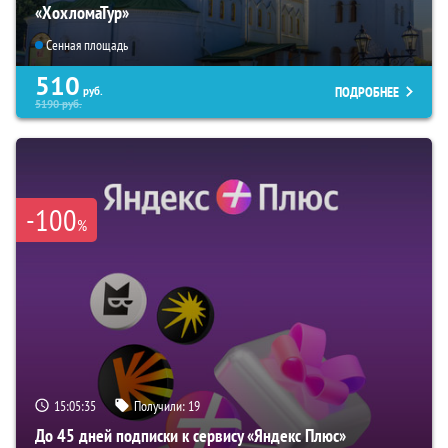
«ХохломаТур»
Сенная площадь
510
ПОДРОБНЕЕ
руб.
5190
руб.
-100
%
15:05:34
Получили:
19
До 45 дней подписки к сервису «Яндекс Плюс»