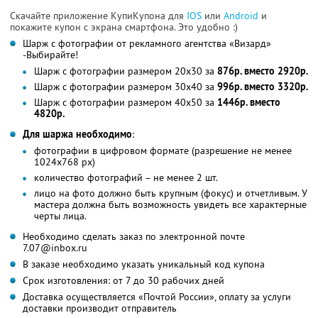
Скачайте приложение КупиКупона для
IOS
или
Android
и
покажите купон с экрана смартфона. Это удобно :)
Шарж с фотографии от рекламного агентства «Визард»
-Выбирайте!
Шарж с фотографии размером 20х30 за
876р. вместо 2920р.
Шарж с фотографии размером 30х40 за
996р. вместо 3320р.
Шарж с фотографии размером 40х50 за
1446р. вместо
4820р.
Для шаржа необходимо
:
фотографии в цифровом формате (разрешение не менее
1024x768 px)
количество фотографий – не менее 2 шт.
лицо на фото должно быть крупным (фокус) и отчетливым. У
мастера должна быть возможность увидеть все характерные
черты лица.
Необходимо сделать заказ по электронной почте
7.07@inbox.ru
В заказе необходимо указать уникальный код купона
Срок изготовления: от 7 до 30 рабочих дней
Доставка осуществляется «Почтой России», оплату за услуги
доставки производит отправитель