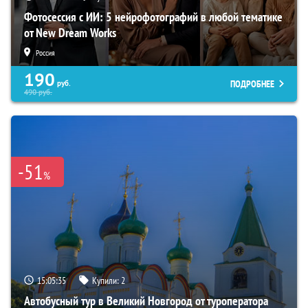
Фотосессия с ИИ: 5 нейрофотографий в любой тематике
от New Dream Works
Россия
190
ПОДРОБНЕЕ
руб.
490
руб.
-51
%
15:05:34
Купили:
2
Автобусный тур в Великий Новгород от туроператора