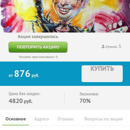
Акция завершилась
5
ПОВТОРИТЬ АКЦИЮ
Купили:
Человек проголосовало: 0
КУПИТЬ
876
от
руб.
Цена без скидки:
Экономия:
4820
70%
руб.
Основное
Адреса
Отзывы
Вопросы по акции