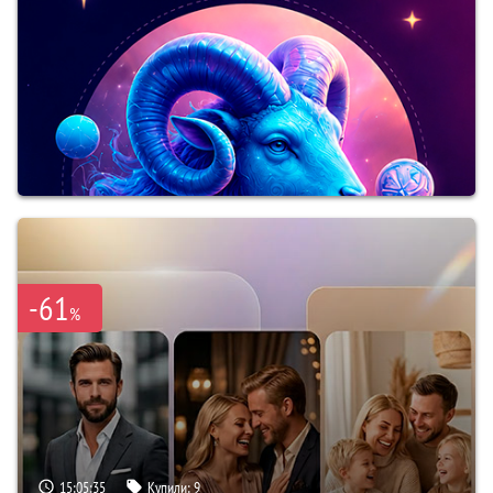
-61
%
15:05:34
Купили:
9