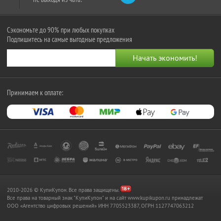
Сэкономьте до 90% при любых покупках
Подпишитесь на самые выгодные предложения
Принимаем к оплате:
2010-2026 © КупиКупон. Все права защищены.
Все права на товарный знак "КупиКупон" и на сайт www.kupikupon.ru принадлежат
OOO «Агентство цифровых решений» ИНН 7705523387, ОГРН 1127747063212