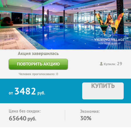
Акция завершилась
29
ПОВТОРИТЬ АКЦИЮ
Купили:
Человек проголосовало: 0
КУПИТЬ
3482
от
руб.
Цена без скидки:
Экономия:
65640
30%
руб.