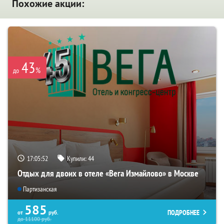
Похожие акции:
43
%
до
17:05:52
Купили:
44
Отдых для двоих в отеле «Вега Измайлово» в Москве
Партизанская
585
ПОДРОБНЕЕ
от
руб.
до
11100
руб.