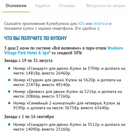
Основное
Адреса
Отзывы
Вопросы по акции
Скачайте приложение КупиКупона для
IOS
или
Android
и
покажите купон с экрана смартфона. Это удобно :)
ЧТО ВЫ ПОЛУЧИТЕ ПО КУПОНУ
3 дня/2 ночи по системе «Всё включено» в парк-отеле
Vnukovo
Village Park Hotel & Spa
* со скидкой 30%
Заезды с 19 по 31 августа
Номер «Стандарт» для двоих. Купон за 3704р. и доплата на
месте: 14818р. вместо 26460р.
Номер «Студия» для двоих. Купон за 5620р. и доплата на
месте: 22478р. вместо 40140р.
Номер «Делюкс» для двоих. Купон за 5216р. и доплата на
месте: 20866р. вместо 37260р.
Номер «Семейный 2-комнатный» для четверых. Купон за
9190р. и доплата на месте: 36758р. вместо 65640р.
Заезды с 1 по 16 сентября
Номер «Стандарт» для двоих. Купон за 3522р. и доплата на
месте: 14090р. вместо 25160р.