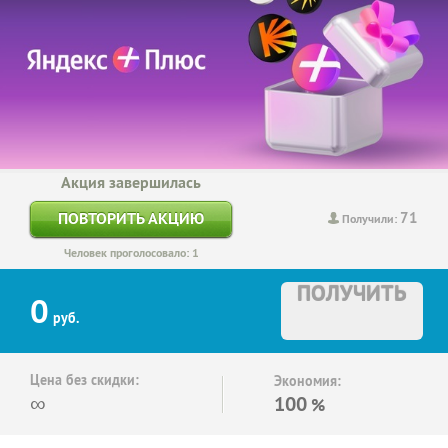
Акция завершилась
71
ПОВТОРИТЬ АКЦИЮ
Получили:
Человек проголосовало: 1
ПОЛУЧИТЬ
0
руб.
Цена без скидки:
Экономия:
∞
100
%