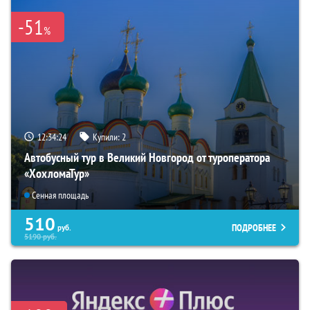
-51
%
12:34:23
Купили:
2
Автобусный тур в Великий Новгород от туроператора
«ХохломаТур»
Сенная площадь
510
ПОДРОБНЕЕ
руб.
5190
руб.