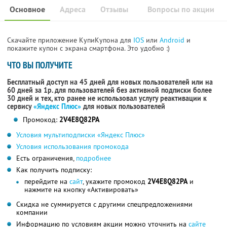
Основное
Адреса
Отзывы
Вопросы по акции
Скачайте приложение КупиКупона для
IOS
или
Android
и
покажите купон с экрана смартфона. Это удобно :)
ЧТО ВЫ ПОЛУЧИТЕ
Бесплатный доступ на 45 дней для новых пользователей или на
60 дней за 1р. для пользователей без активной подписки более
30 дней и тех, кто ранее не использовал услугу реактивации к
сервису
«Яндекс Плюс»
для новых пользователей
Промокод:
2V4E8Q82PA
Условия мультиподписки «Яндекс Плюс»
Условия использования промокода
Есть ограничения,
подробнее
Как получить подписку:
перейдите на
сайт
, укажите промокод
2V4E8Q82PA
и
нажмите на кнопку «Активировать»
Скидка не суммируется с другими спецпредложениями
компании
Информацию по условиям акции можно уточнить на
сайте