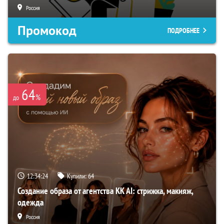
Россия
Промокод
ПОДРОБНЕЕ
64
%
до
12:34:23
Купили:
64
Создание образа от агентства KK AI: стрижка, макияж,
одежда
Россия