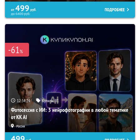
499
ПОДРОБНЕЕ
от
руб.
до
6400
руб.
-61
%
12:34:23
Купили:
81
Фотосессия с ИИ: 3 нейрофотографии в любой тематике
от KK AI
Россия
499