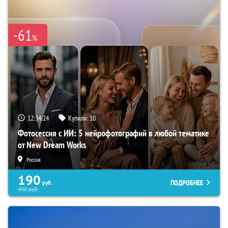
-61
%
12:34:23
Купили:
10
Фотосессия с ИИ: 5 нейрофотографий в любой тематике
от New Dream Works
Россия
190
ПОДРОБНЕЕ
руб.
490
руб.