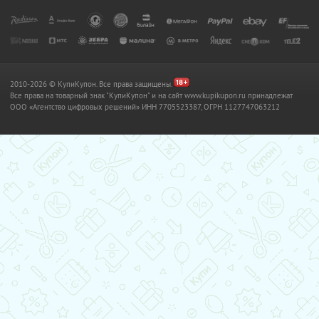
2010-2026 © КупиКупон. Все права защищены.
Все права на товарный знак "КупиКупон" и на сайт www.kupikupon.ru принадлежат
OOO «Агентство цифровых решений» ИНН 7705523387, ОГРН 1127747063212