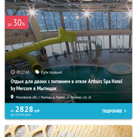
30
%
до
09:27:41
Купи первым!
Отдых для двоих с питанием в отеле Arthurs Spa Hotel
by Mercure в Мытищах
Московская обл., г. Мытищи, д. Ларево, ул. Хвойная, стр. 26
2828
ПОДРОБНЕЕ
от
руб.
до
65700
руб.