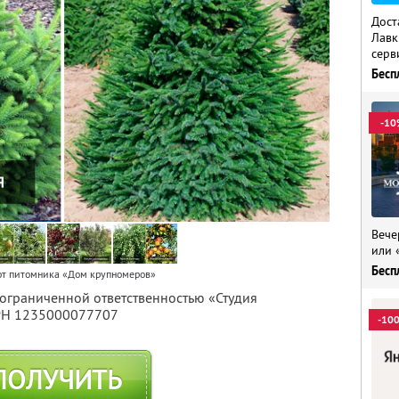
Дост
Лавк
серв
Бесп
-10
Вече
или 
Бесп
от питомника «Дом крупномеров»
 ограниченной ответственностью «Студия
ГРН 1235000077707
-10
ПОЛУЧИТЬ