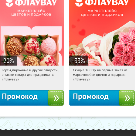
-20
%
-33
%
Торты, пирожные и другие сладости,
Скидка 1000р. на первый заказ на
09:50:40
Получили:
6
09:50:40
Получили:
18
а также товары для праздника на
маркетплейсе цветов и подарков
Россия
Россия
«Флаувау»
«Флаувау»
Промокод
Промокод