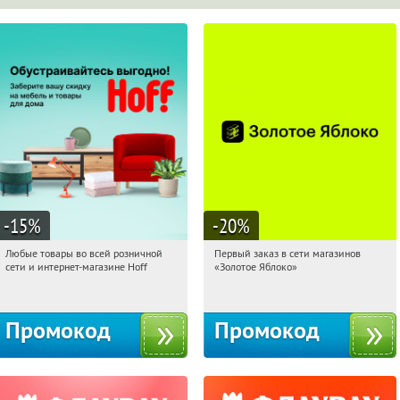
-15
%
-20
%
Любые товары во всей розничной
Первый заказ в сети магазинов
09:50:40
Получили:
83
09:50:40
Получи первым!
сети и интернет-магазине Hoff
«Золотое Яблоко»
Москва, 1-й Волоколамский проезд,
Россия
10с1
Промокод
Промокод