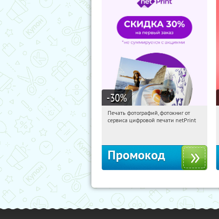
-30
%
Печать фотографий, фотокниг от
09:50:40
Получили:
4
сервиса цифровой печати netPrint
Россия
Промокод