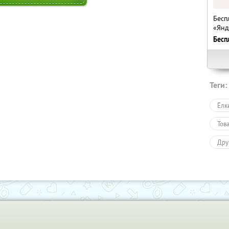
Бесп
«Янд
Бесп
Теги:
Ёлк
Тов
Дру