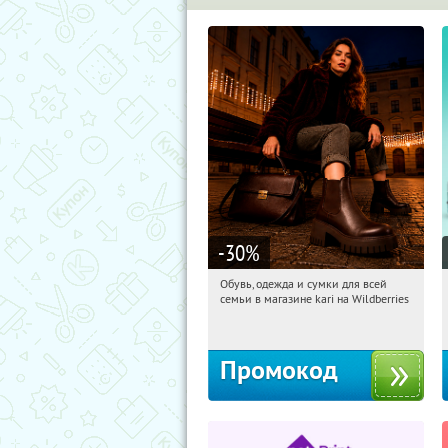
-30
%
Обувь, одежда и сумки для всей
09:50:40
Получили:
1
семьи в магазине kari на Wildberries
Россия
Промокод