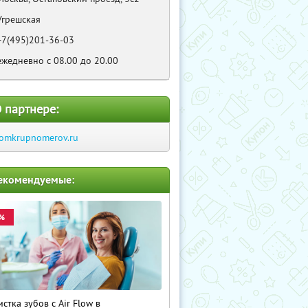
Угрешская
+7(495)201-36-03
ежедневно с 08.00 до 20.00
 партнере:
omkrupnomerov.ru
екомендуемые:
%
истка зубов с Air Flow в