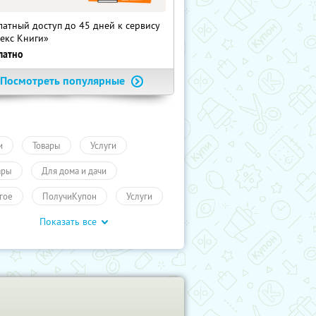
латный доступ до 45 дней к сервису
екс Книги»
латно
Посмотреть популярные
и
Товары
Услуги
ары
Для дома и дачи
гое
ПолучиКупон
Услуги
Показать все