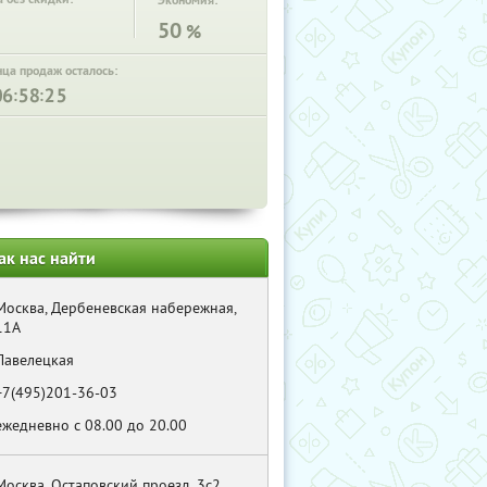
Экономия:
50
%
нца продаж осталось:
:
:
ак нас найти
Москва, Дербеневская набережная,
11А
Павелецкая
+7(495)201-36-03
ежедневно с 08.00 до 20.00
Москва, Остаповский проезд, 3с2