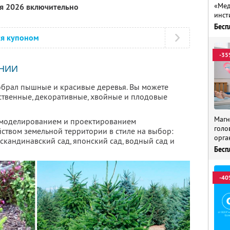
«Мед
ря 2026 включительно
инст
Бесп
ся купоном
-35
НИИ
брал пышные и красивые деревья. Вы можете
ственные, декоративные, хвойные и плодовые
Магн
я моделированием и проектированием
голо
ством земельной территории в стиле на выбор:
орга
 скандинавский сад, японский сад, водный сад и
Бесп
-40