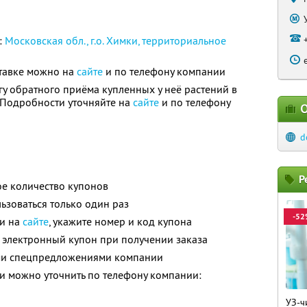
:
Московская обл., г.о. Химки, территориальное
тавке можно на
сайте
и по телефону компании
гу обратного приёма купленных у неё растений в
. Подробности уточняйте на
сайте
и по телефону
О
d
Р
е количество купонов
зоваться только один раз
-52
ли на
сайте
, укажите номер и код купона
 электронный купон при получении заказа
ими спецпредложениями компании
 можно уточнить по телефону компании:
УЗ-ч