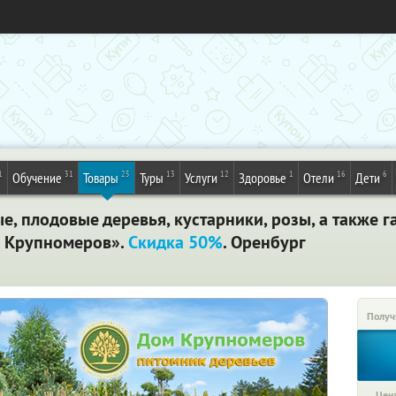
1
31
25
13
12
1
16
6
Обучение
Товары
Туры
Услуги
Здоровье
Отели
Дети
е, плодовые деревья, кустарники, розы, а также 
м Крупномеров».
Скидка 50%
. Оренбург
Получ
Цена