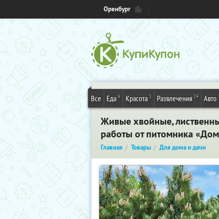
Оренбург
6
1
24
Все
Еда
Красота
Развлечения
Авто
Живые хвойные, лиственны
работы от питомника «До
Главная
Товары
Для дома и дачи