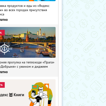
авка продуктов и еды из «Яндекс
и» во всех городах присутствия
иса
латно
%
рняя прогулка на теплоходе «Прага»
«Добрыня» с ужином и диджеем
латно
0%