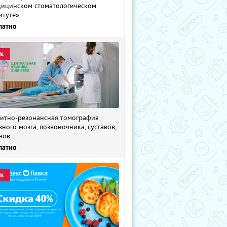
ицинском стоматологическом
итуте»
латно
%
итно-резонансная томография
вного мозга, позвоночника, суставов,
нов
латно
%