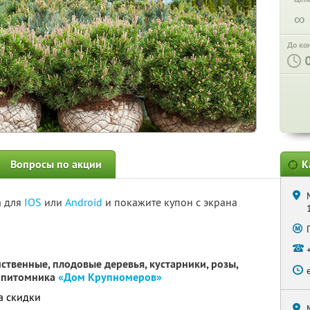
∞
До ко
Вопросы по акции
К
а для
IOS
или
Android
и покажите купон с экрана
ственные, плодовые деревья, кустарники, розы,
т питомника
«Дом Крупномеров»
а скидки