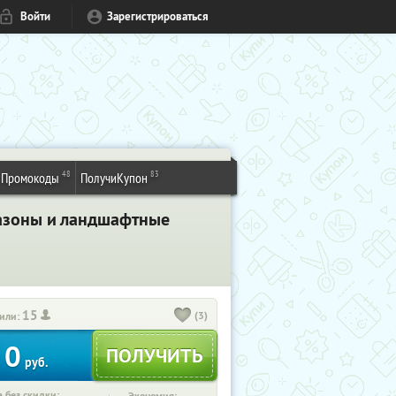
Войти
Зарегистрироваться
48
83
Промокоды
ПолучиКупон
газоны и ландшафтные
15
(3)
или:
0
руб.
 без скидки: