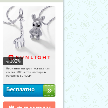
100
%
до
Бесплатная изящная подвеска или
09:50:40
Получили:
73
скидка 500р. в сети ювелирных
Россия
магазинов SUNLIGHT
Бесплатно