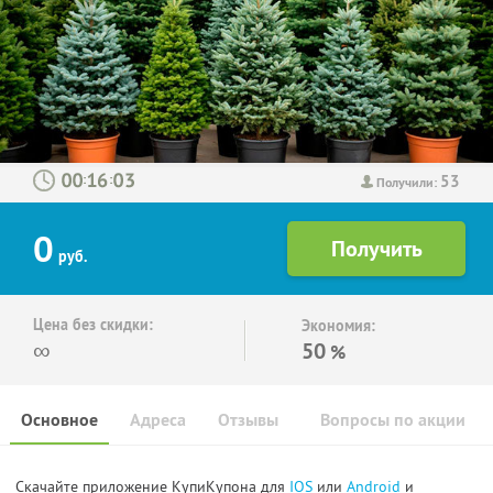
53
:
:
Получили:
0
руб.
Цена без скидки:
Экономия:
∞
50
%
Основное
Адреса
Отзывы
Вопросы по акции
Скачайте приложение КупиКупона для
IOS
или
Android
и