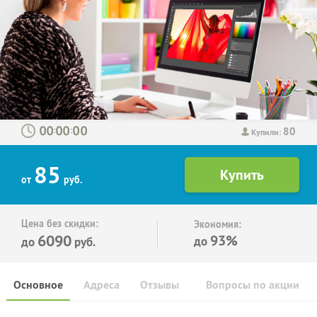
80
:
:
Купили:
85
от
руб.
Цена без скидки:
Экономия:
6090
93%
до
до
руб.
Основное
Адреса
Отзывы
Вопросы по акции