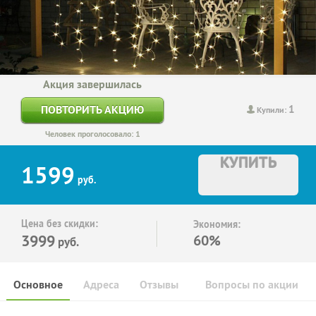
Акция завершилась
1
ПОВТОРИТЬ АКЦИЮ
Купили:
Человек проголосовало: 1
КУПИТЬ
1599
руб.
Цена без скидки:
Экономия:
3999
60%
руб.
Основное
Адреса
Отзывы
Вопросы по акции