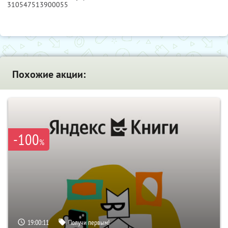
310547513900055
Похожие акции:
-100
%
19:00:10
Получи первым!