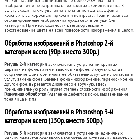
мелкие царапины), занимающих не более 20% площади
изображения и не затрагивающих важных элементов лица. В
услугу входит также удаление впечатанной даты, эффекта
красных глаз, коррекция яркости и контраста. Практически все
отсканированные изображения нуждаются в ретуши 1-й
категории. При необходимости цветокоррекция —
восстановление цвета на всей поверхности изображения в целом.
Обработка изображений в Photoshop 2-й
категории всего (90р. вместо 300р.)
Ретушь 2-й категории
заключается в устранении крупных
царапин на фоне, пятен и заломов на фоне. В случаях, когда
сохранение фона оригинала не обязательно, лучше использовать
услугу замена фона. Замена фона - изображение, переносимое на
другой фон, вырезается дизайнером вручную, здесь
принципиальную роль играет степень сложности изображения.
Гламурная обработка
(удаление дефектов кожи, выравнивание
тона лица и т.п.)
Обработка изображений в Photoshop 3-й
категории всего (150р. вместо 500р.)
Ретушь 3-й категории
заключается в устранении единичных
мелких дефектов основного изображения, устранении ненужных