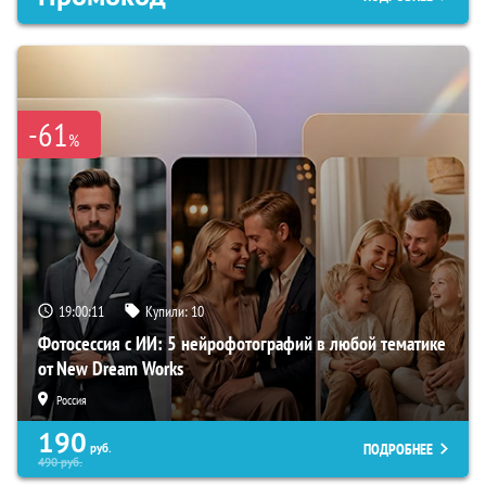
-61
%
19:00:10
Купили:
10
Фотосессия с ИИ: 5 нейрофотографий в любой тематике
от New Dream Works
Россия
190
ПОДРОБНЕЕ
руб.
490
руб.