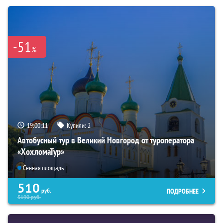
-51
%
19:00:10
Купили:
2
Автобусный тур в Великий Новгород от туроператора
«ХохломаТур»
Сенная площадь
510
ПОДРОБНЕЕ
руб.
5190
руб.