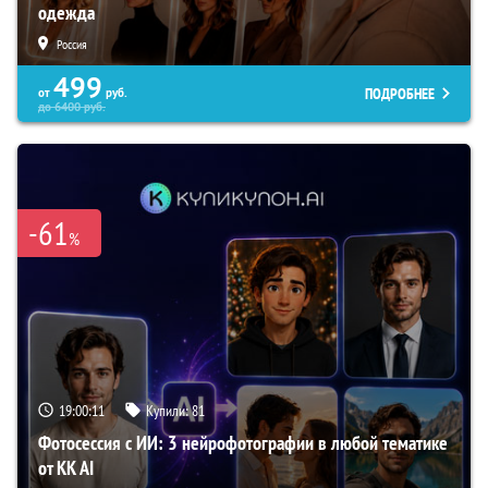
одежда
Россия
499
ПОДРОБНЕЕ
от
руб.
до
6400
руб.
-61
%
19:00:10
Купили:
81
Фотосессия с ИИ: 3 нейрофотографии в любой тематике
от KK AI