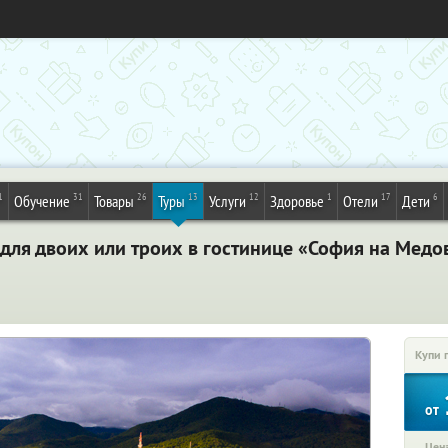
1
31
26
13
12
1
17
6
Обучение
Товары
Туры
Услуги
Здоровье
Отели
Дети
 для двоих или троих в гостинице «София на Медо
Купи 
от
Цена