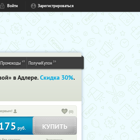
Войти
Зарегистрироваться
49
84
Промокоды
ПолучиКупон
вой» в Адлере.
Скидка 30%
.
первым!
(0)
175
КУПИТЬ
руб.
 без скидки: