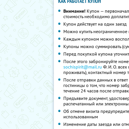
КАК РАБОТАЕТ КУПОН
Внимание!
Купон — первоначал
стоимость необходимо доплатит
Купон действует на один заезд
Можно купить неограниченное 
Каждым купоном можно восполь
Купоны можно суммировать (су
Перед покупкой купона уточни
После этого забронируйте номе
sochispirit@mail.ru
Ф. И. О.
всех 
проживать), контактный номер 
После отправки данных в ответ
гостиницы о том, что номер за
течение 24 часов после отправ
Предъявите документ, удостов
распечатанный или электронны
Об отмене визита предупредите 
использованным
Изменение даты заезда или от