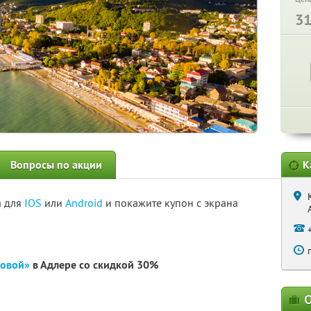
3
Вопросы по акции
К
а для
IOS
или
Android
и покажите купон с экрана
довой»
в Адлере со скидкой 30%
О