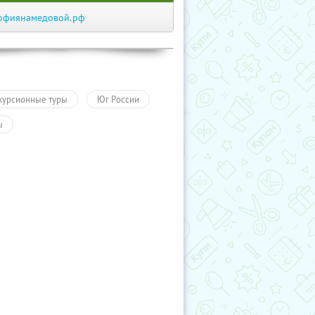
офиянамедовой.рф
курсионные туры
Юг России
ы