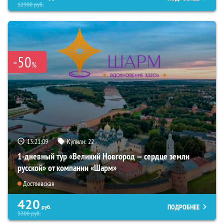
12900
руб.
-50
%
13:21:08
Купили:
22
1-дневный тур «Великий Новгород — сердце земли
русской» от компании «Шарм»
Достоевская
420
ПОДРОБНЕЕ
руб.
3300
руб.