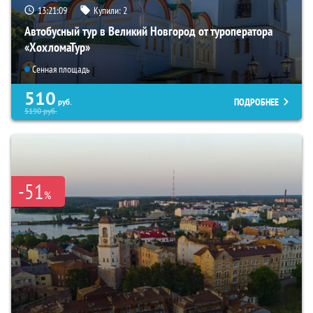
13:21:08
Купили:
2
Автобусный тур в Великий Новгород от туроператора
«ХохломаТур»
Сенная площадь
510
ПОДРОБНЕЕ
руб.
5190
руб.
-51
%