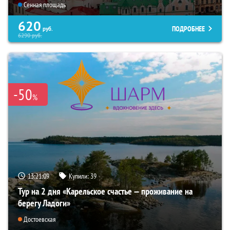
Сенная площадь
620
ПОДРОБНЕЕ
руб.
6290
руб.
-50
%
13:21:08
Купили:
39
Тур на 2 дня «Карельское счастье — проживание на
берегу Ладоги»
Достоевская