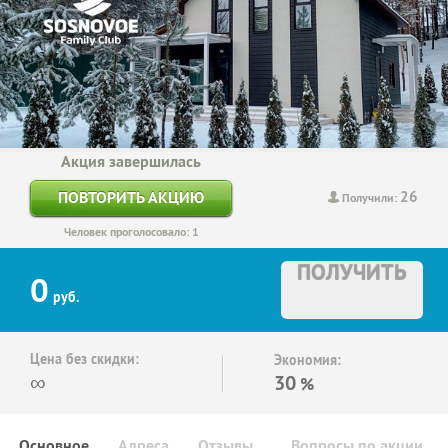
Акция завершилась
26
ПОВТОРИТЬ АКЦИЮ
Получили:
Человек проголосовало: 1
ПОЛУЧИТЬ
0
руб.
Цена без скидки:
Экономия:
∞
30
%
Основное
Адреса
Отзывы
Вопросы по акции