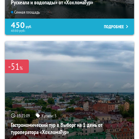
Рускеала и водопады» от «ХохломаТур»
Сенная площадь
450
ПОДРОБНЕЕ
руб.
4550
руб.
-51
%
13:21:08
Купили:
5
Гастрономический тур в Выборг на 1 день от
туроператора «ХохломаТур»