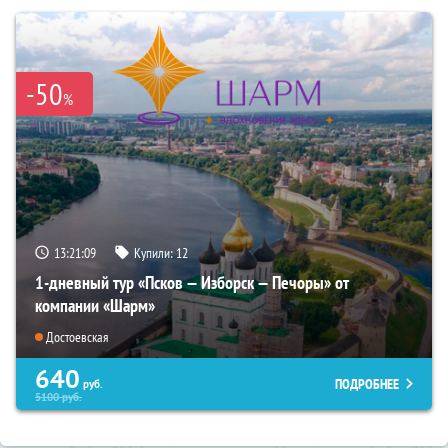
-50
%
13:21:08
Купили:
12
1-дневный тур «Псков — Изборск — Печоры» от
компании «Шарм»
Достоевская
640
ПОДРОБНЕЕ
руб.
5100
руб.