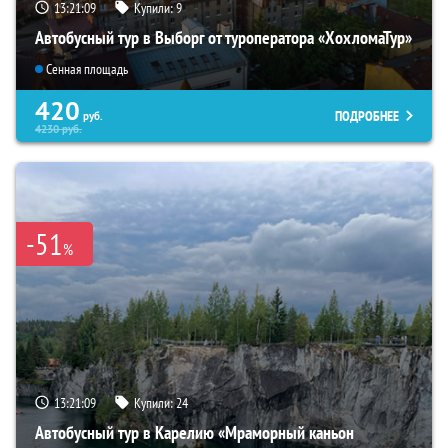
13:21:08
Купили:
9
Автобусный тур в Выборг от туроператора «ХохломаТур»
Сенная площадь
420
ПОДРОБНЕЕ
руб.
4230
руб.
-51
%
13:21:08
Купили:
24
Автобусный тур в Карелию «Мраморный каньон