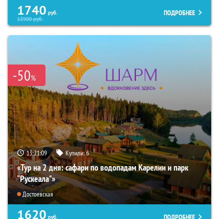
1740
ПОДРОБНЕЕ
руб.
13900
руб.
-50
%
13:21:08
Купили:
6
«Тур на 2 дня: сафари по водопадам Карелии и парк
“Рускеала"»
Достоевская
1620
ПОДРОБНЕЕ
руб.