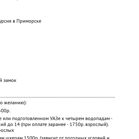
курсия в Приморске
й замок
о желанию):
500р.
е или подготовленном УАЗе к четырем водопадам -
ий до 14 (при оплате заранее - 1750р. взрослый).
рослых
м шхерам 1500р. (зависит от погодных условий и