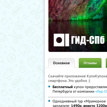
Основное
Отзывы
Скачайте приложение КупиКупон
смартфона. Это удобно :)
Бесплатный
купон предоставля
Петербурга от компании
«Гид-
Однодневный тур «Мраморное с
заплатите:
1490р. вместо 3200р