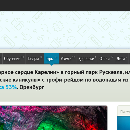
1
31
26
13
12
1
17
6
Обучение
Товары
Туры
Услуги
Здоровье
Отели
Дети
ное сердце Карелии» в горный парк Рускеала, и
ские каникулы» с трофи-рейдом по водопадам из 
ка 53%
. Оренбург
Получ