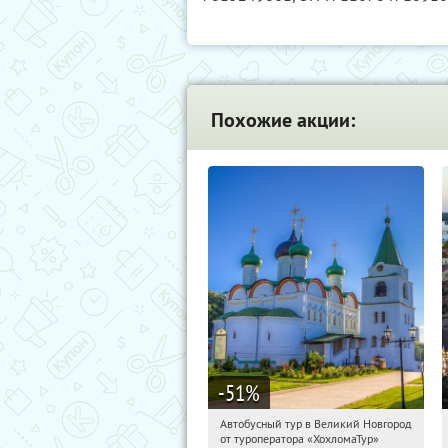
Похожие акции:
-51
%
Автобусный тур в Великий Новгород
21:21:26
Купили:
2
от туроператора «ХохломаТур»