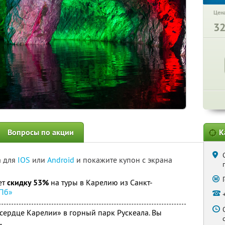
Цена
3
Вопросы по акции
К
а для
IOS
или
Android
и покажите купон с экрана
ет
скидку 53%
на туры в Карелию из Санкт-
СПб»
ердце Карелии» в горный парк Рускеала. Вы
.