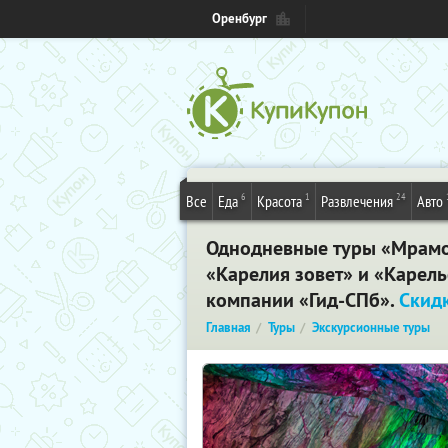
Оренбург
6
1
24
Все
Еда
Красота
Развлечения
Авто
Однодневные туры «Мрамор
«Карелия зовет» и «Карель
компании «Гид-СПб».
Скид
Главная
Туры
Экскурсионные туры