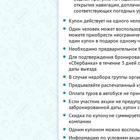
открытия навигации, доплачи
соответствующих погодных у
Купон действует на одного чел
Один человек может воспользов
можете приобрести неограничен
один купон в подарок одному ч
Необходимо предварительное б
Для подтверждения бронировани
«Сбербанка» в течение 3 дней 
даты выезда
В случае недобора группы орга
Предъявляйте распечатанный к
Оплата туров в автобусе не при
Если участник акции не предуп
забронированной даты, купон 
Скидка по купону не суммируе
компании
Одним купоном можно воспольз
Информацию по условиям акции