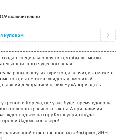
2019 включительно
ся купоном
»
создан специально для того, чтобы вы могли
ательности этого чудесного края!
еала раньше других туристов, а значит, вы сможете
оме того, вы сможете увидеть знаменитый
 ставший декорацией к фильму «А зори здесь
у крепости Корела, где у вас будет время вдоволь
быкновенно красивого заката. А при наличии
ас ждет подъем на гору Кухавуори, откуда
 город и Ладожское озеро!
 ограниченной ответственностью «Эльбрус»,
ИНН
02