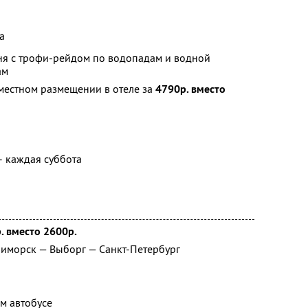
а
ня с трофи-рейдом по водопадам и водной
ам
местном размещении в отеле за
4790р. вместо
ее – каждая суббота
. вместо 2600р.
риморск — Выборг — Санкт-Петербург
м автобусе