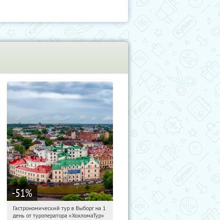
-51
%
Гастрономический тур в Выборг на 1
21:21:26
Купили:
5
день от туроператора «ХохломаТур»