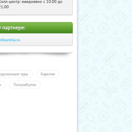
Колл-центр: ежедневно с 10.00 до
21.00
 партнере:
pbkarelia.ru
курсионные туры
Карелия
ы
ПолучиКупон