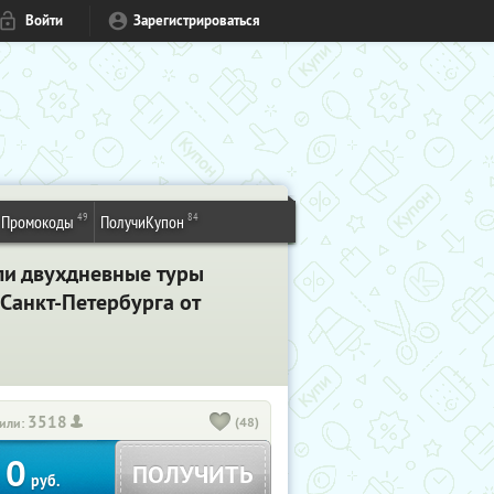
Войти
Зарегистрироваться
49
84
Промокоды
ПолучиКупон
ли двухдневные туры
Санкт-Петербурга от
3518
(48)
или:
0
ПОЛУЧИТЬ
руб.