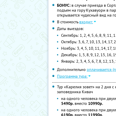
БОНУС:
в случае приезда в Сор
подъем на гору Кухавуори в пар
открывается чудесный вид на г
В стоимость
входит:
Даты выездов:
Сентябрь: 1, 2, 4, 5, 6, 8, 9, 11, 
Октябрь: 3, 6, 7, 10, 13, 14, 17, 2
Ноябрь: 3, 4, 5, 10, 11, 14, 17, 1
Декабрь: 1, 5, 8, 9, 12, 15, 16, 1
Январь: 2, 3, 4, 5, 6, 7, 8, 12, 13,
Дополнительно
оплачивается (
Программа тура:
Тур «Карелия зовет» на 2 дня 
заповедника Кивач
на одного человека при двух
5490р.
вместо
10990р.
на одного человека при двух
6190р.
вместо
11990р.