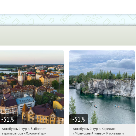
-51
%
-51
%
Автобусный тур в Выборг от
Автобусный тур в Карелию
21:21:26
Купили:
9
21:21:26
Купили:
24
туроператора «ХохломаТур»
«Мраморный каньон Рускеала и