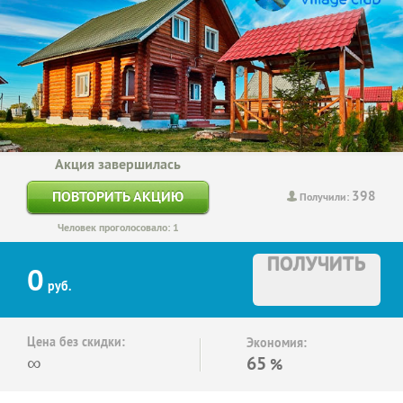
Акция завершилась
398
ПОВТОРИТЬ АКЦИЮ
Получили:
Человек проголосовало: 1
ПОЛУЧИТЬ
0
руб.
Цена без скидки:
Экономия:
∞
65
%