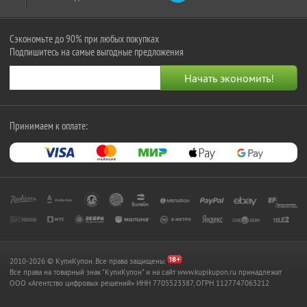
Сэкономьте до 90% при любых покупках
Подпишитесь на самые выгодные предложения
Принимаем к оплате:
2010-2026 © КупиКупон. Все права защищены.
Все права на товарный знак "КупиКупон" и на сайт www.kupikupon.ru принадлежат
OOO «Агентство цифровых решений» ИНН 7705523387, ОГРН 1127747063212