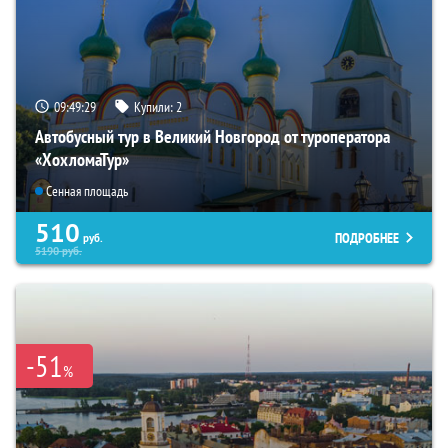
09:49:27
Купили:
2
Автобусный тур в Великий Новгород от туроператора
«ХохломаТур»
Сенная площадь
510
ПОДРОБНЕЕ
руб.
5190
руб.
-51
%