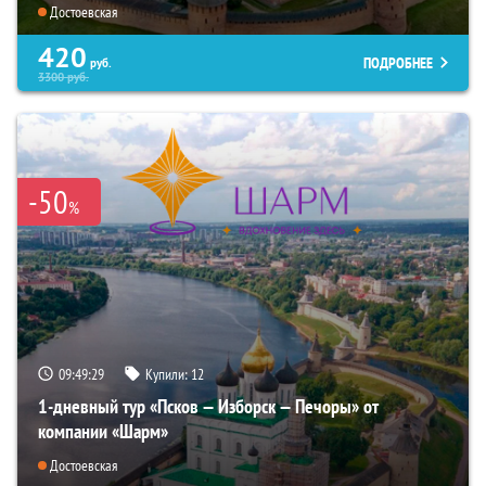
Достоевская
420
ПОДРОБНЕЕ
руб.
3300
руб.
-50
%
09:49:27
Купили:
12
1-дневный тур «Псков — Изборск — Печоры» от
компании «Шарм»
Достоевская