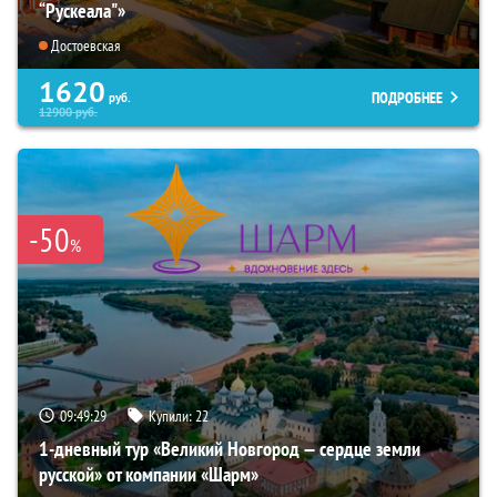
“Рускеала"»
Достоевская
1620
ПОДРОБНЕЕ
руб.
12900
руб.
-50
%
09:49:27
Купили:
22
1-дневный тур «Великий Новгород — сердце земли
русской» от компании «Шарм»