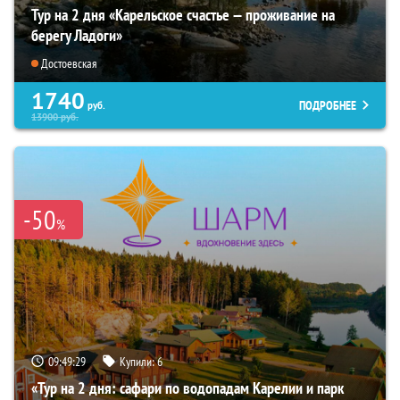
Тур на 2 дня «Карельское счастье — проживание на
берегу Ладоги»
Достоевская
1740
ПОДРОБНЕЕ
руб.
13900
руб.
-50
%
09:49:27
Купили:
6
«Тур на 2 дня: сафари по водопадам Карелии и парк