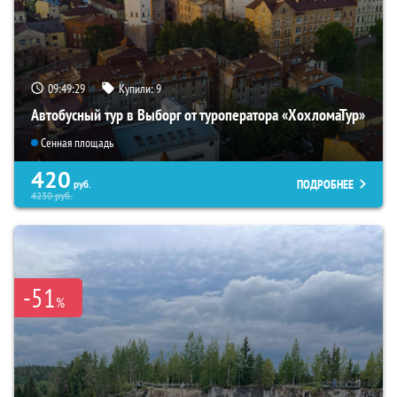
09:49:27
Купили:
9
Автобусный тур в Выборг от туроператора «ХохломаТур»
Сенная площадь
420
ПОДРОБНЕЕ
руб.
4230
руб.
-51
%