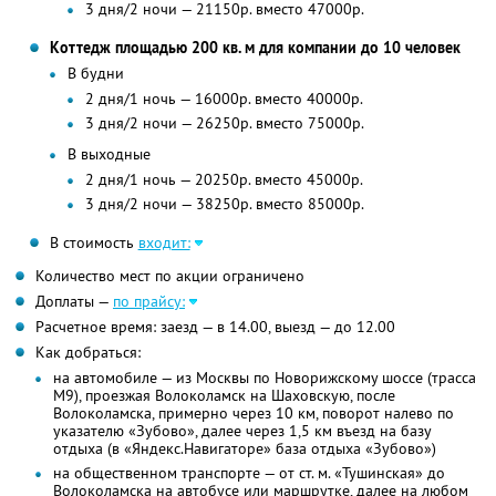
3 дня/2 ночи — 21150р. вместо 47000р.
Коттедж площадью 200 кв. м для компании до 10 человек
В будни
2 дня/1 ночь — 16000р. вместо 40000р.
3 дня/2 ночи — 26250р. вместо 75000р.
В выходные
2 дня/1 ночь — 20250р. вместо 45000р.
3 дня/2 ночи — 38250р. вместо 85000р.
В стоимость
входит:
Количество мест по акции ограничено
Доплаты —
по прайсу:
Расчетное время: заезд — в 14.00, выезд — до 12.00
Как добраться:
на автомобиле — из Москвы по Новорижскому шоссе (трасса
М9), проезжая Волоколамск на Шаховскую, после
Волоколамска, примерно через 10 км, поворот налево по
указателю «Зубово», далее через 1,5 км въезд на базу
отдыха (в «Яндекс.Навигаторе» база отдыха «Зубово»)
на общественном транспорте — от ст. м. «Тушинская» до
Волоколамска на автобусе или маршрутке, далее на любом