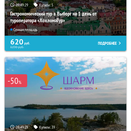
09:49:27
Купили:
5
Гастрономический тур в Выборг на 1 день от
туроператора «ХохломаТур»
Сенная площадь
620
ПОДРОБНЕЕ
руб.
6290
руб.
-50
%
09:49:27
Купили:
39