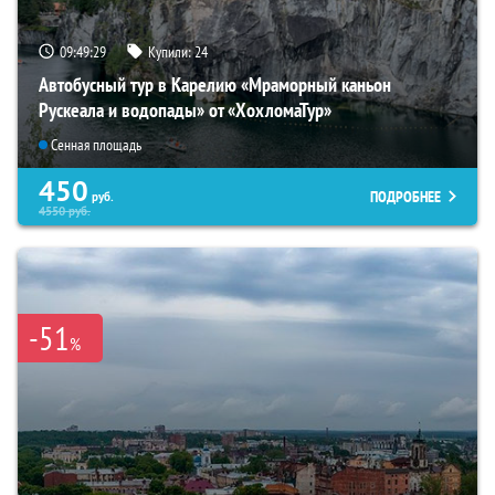
09:49:27
Купили:
24
Автобусный тур в Карелию «Мраморный каньон
Рускеала и водопады» от «ХохломаТур»
Сенная площадь
450
ПОДРОБНЕЕ
руб.
4550
руб.
-51
%