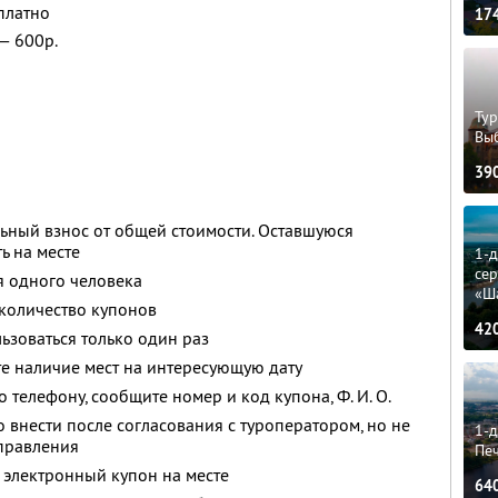
платно
17
 — 600р.
Тур
Вы
39
ьный взнос от общей стоимости. Оставшуюся
ь на месте
1-
сер
я одного человека
«Ш
количество купонов
42
зоваться только один раз
е наличие мест на интересующую дату
о телефону, сообщите номер и код купона,
Ф. И. О.
 внести после согласования с туроператором, но не
1-д
тправления
Пе
 электронный купон на месте
64