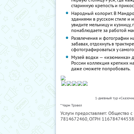
старинную крепость и прикос
Народный колорит. В Мандр
зданиями в русском стиле и 
увидите мельницу и кузницу,
понаблюдаете за работой ма
Развлечения и фотографии на
забавах, отдохнуть в трактир
сфотографироваться у самого
Музей водки — «изюминка» дл
России коллекция крепких н
даже сможете попробовать.
1-дневный тур «Сказочн
* Чарм Трэвел
Услуги предоставляет: Общество с
7814672460
, ОГРН 11678474453