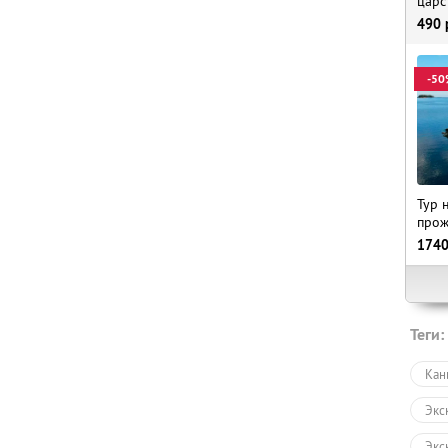
царс
490
-50
Тур 
прож
174
Теги:
Кан
Экс
Экс