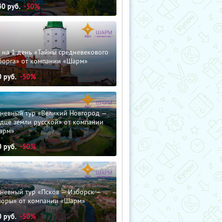
40
руб.
-50%
 на 1 день «Тайны средневекового
борга» от компании «Шарм»
0
руб.
-50%
дневный тур «Великий Новгород —
дце земли русской» от компании
арм»
0
руб.
-50%
невный тур «Псков — Изборск —
чоры» от компании «Шарм»
0
руб.
-50%