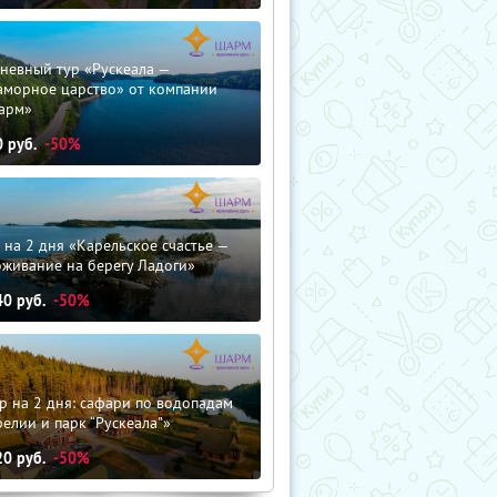
невный тур «Рускеала —
аморное царство» от компании
арм»
0
руб.
-50%
 на 2 дня «Карельское счастье —
оживание на берегу Ладоги»
40
руб.
-50%
р на 2 дня: сафари по водопадам
елии и парк “Рускеала"»
20
руб.
-50%