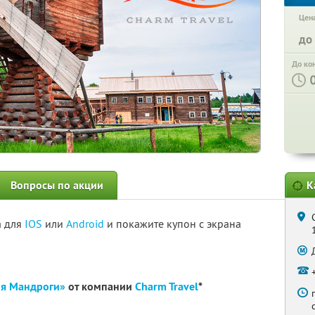
Цена
до
До ко
Вопросы по акции
К
а для
IOS
или
Android
и покажите купон с экрана
ня Мандроги»
от компании
Charm Travel
*