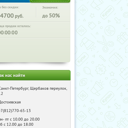
 без скидки:
Экономия:
4700
50%
до
руб.
нца продаж осталось:
:
:
ак нас найти
Санкт-Петербург, Щербаков переулок,
12
Достоевская
+7(812)770-65-13
пн- пт с 10.00 до 20.00
сб с 12.00 до 18.00