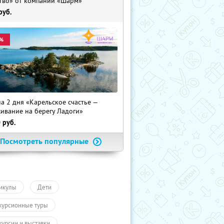
тво» от компании «Шарм»
руб.
%
на 2 дня «Карельское счастье —
ивание на берегу Ладоги»
0
руб.
Посмотреть популярные
икулы
Дети
курсионные туры
курсии и выставки