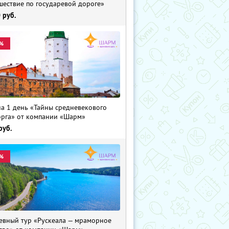
шествие по государевой дороге»
0
руб.
%
на 1 день «Тайны средневекового
рга» от компании «Шарм»
руб.
%
евный тур «Рускеала — мраморное