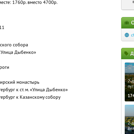
месте: 1760р. вместо 4700р.
О
 11
c
нского собора
. «Улица Дыбенко»
Д
роги
2-д
вирский монастырь
пут
ербург к ст. м. «Улица Дыбенко»
17
тербург к Казанскому собору
2-д
Ве