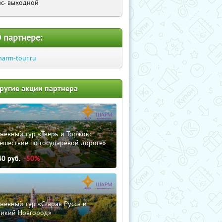
вс- выходной
 партнере:
harm-tour.ru
ругие акции партнера
невный тур «Тверь и Торжок:
ешествие по государевой дороге»
40
руб.
-50%
невный тур «Старая Русса и
ликий Новгород»