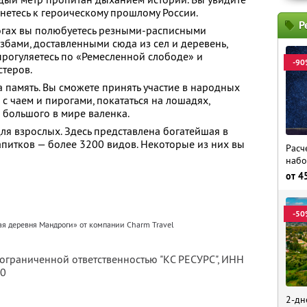
нетесь к героическому прошлому России.
Р
огах вы полюбуетесь резными-расписными
избами, доставленными сюда из сел и деревень,
 прогуляетесь по «Ремесленной слободе» и
-90
стеров.
 память. Вы сможете принять участие в народных
е с чаем и пирогами, покататься на лошадях,
 большого в мире валенка.
я взрослых. Здесь представлена богатейшая в
апитков — более 3200 видов. Некоторые из них вы
Расч
набо
от
4
-50
ая деревня Мандроги» от компании Charm Travel
 ограниченной ответственностью "КС РЕСУРС",
ИНН
80
2-дн