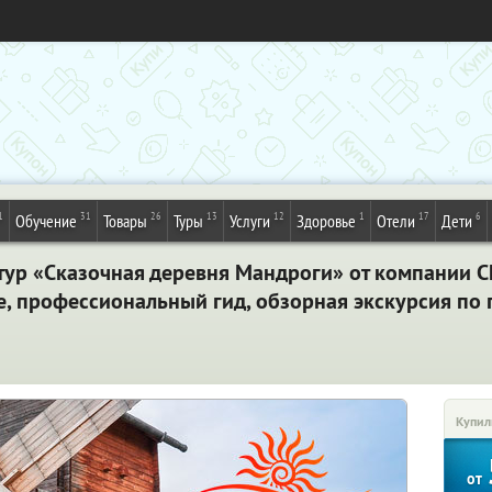
1
31
26
13
12
1
17
6
Обучение
Товары
Туры
Услуги
Здоровье
Отели
Дети
ур «Сказочная деревня Мандроги» от компании Ch
 профессиональный гид, обзорная экскурсия по г
Купил
от