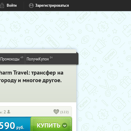
Войти
Зарегистрироваться
49
84
Промокоды
ПолучиКупон
arm Travel: трансфер на
ороду и многое другое.
2
(122)
и:
590
руб.