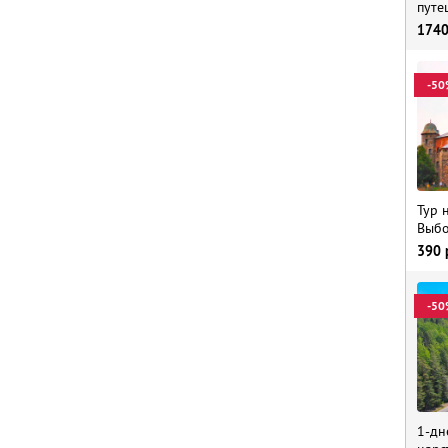
путе
174
-50
Тур 
Выбо
390
-50
1-дн