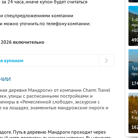
за 24 часа, иначе купон будет считаться
ими спецпредложениями компании
1-д
 можно уточнить по телефону компании:
мр
«Ш
49
я 2026 включительно
ся купоном
Тур
пр
НИИ
17
чная деревня Мандроги» от компании Charm Travel
зки, улицы с расписанными постройками и
вениры в «Ремесленной слободе», экскурсия с
ие на лошадях, знаменитые мандрожские пироги и
«Ту
Кар
16
адоге. Путь в деревню Мандроги проходит через
ждый метр пропитан дыханием истории. Вы увидите