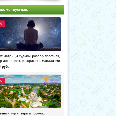
екомендуемые:
%
ет матрицы судьбы, разбор профиля,
р антистресс-раскрасок с мандалами
5
руб.
%
евный тур «Тверь и Торжок: