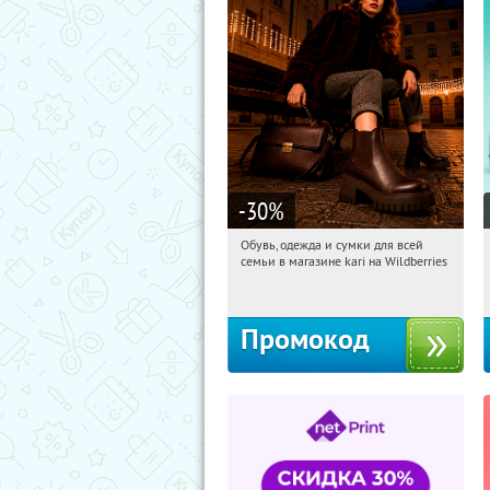
-30
%
Обувь, одежда и сумки для всей
05:04:08
Получили:
30
семьи в магазине kari на Wildberries
Россия
Промокод