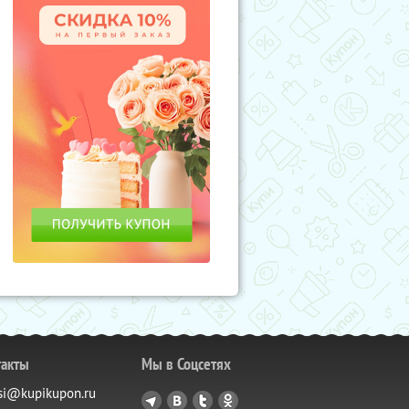
такты
Мы в Соцсетях
si@kupikupon.ru