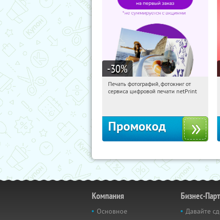
-30
%
Печать фотографий, фотокниг от
05:04:08
Получили:
4
сервиса цифровой печати netPrint
Россия
Промокод
Компания
Бизнес-Пар
Основное
Давайте сд