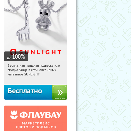
100
%
до
Бесплатная изящная подвеска или
05:04:08
Получили:
73
скидка 500р. в сети ювелирных
Россия
магазинов SUNLIGHT
Бесплатно