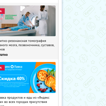
%
итно-резонансная томография
вного мозга, позвоночника, суставов,
нов
латно
%
авка продуктов и еды из «Яндекс
и» во всех городах присутствия
иса