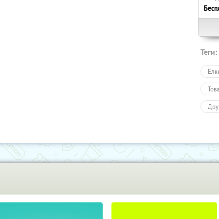
Бесп
Теги:
Ёлк
Тов
Дру