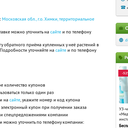
:
Московская обл., г.о. Химки, территориальное
О
авке можно уточнить на
сайте
и по телефону
d
гу обратного приёма купленных у неё растений в
. Подробности уточняйте на
сайте
и по телефону
Р
-52
е количество купонов
зоваться только один раз
ли на
сайте
, укажите номер и код купона
 электронный купон при получении заказа
УЗ-ч
«Мед
ими спецпредложениями компании
инст
 можно уточнить по телефону компании:
Бесп