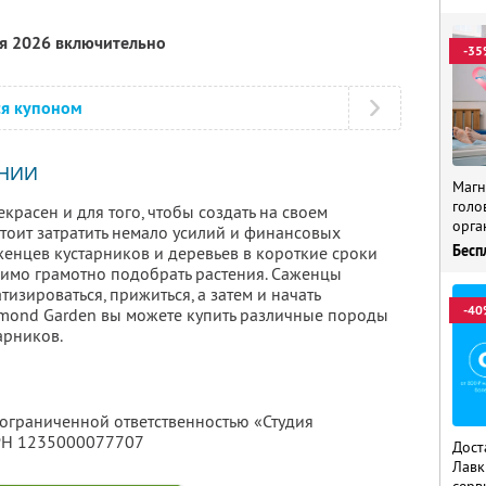
ря 2026 включительно
-35
ся купоном
НИИ
Магн
голо
красен и для того, чтобы создать на своем
орга
стоит затратить немало усилий и финансовых
Бесп
женцев кустарников и деревьев в короткие сроки
димо грамотно подобрать растения. Саженцы
изироваться, прижиться, а затем и начать
-40
amond Garden вы можете купить различные породы
арников.
 ограниченной ответственностью «Студия
ГРН 1235000077707
Дост
Лавк
серв