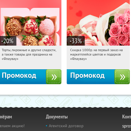
-20
%
-33
%
Торты, пирожные и другие сладости,
Скидка 1000р. на первый заказ на
05:04:08
Получили:
6
05:04:08
Получили:
18
а также товары для праздника на
маркетплейсе цветов и подарков
Россия
Россия
«Флаувау»
«Флаувау»
Промокод
Промокод
тнёрам
Документы
Кон
елаем акцию!
Агентский договор
spro