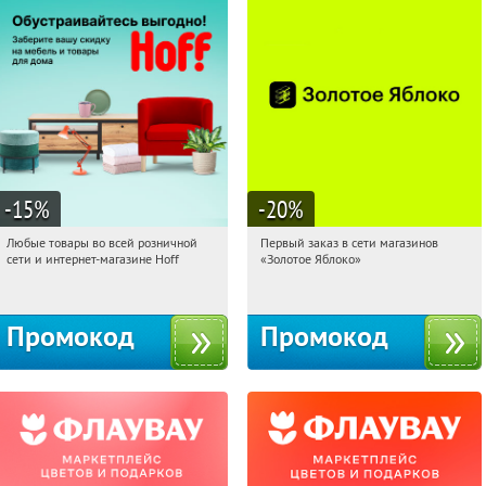
-15
%
-20
%
Любые товары во всей розничной
Первый заказ в сети магазинов
05:04:08
Получили:
83
05:04:08
Получи первым!
сети и интернет-магазине Hoff
«Золотое Яблоко»
Москва, 1-й Волоколамский проезд,
Россия
10с1
Промокод
Промокод