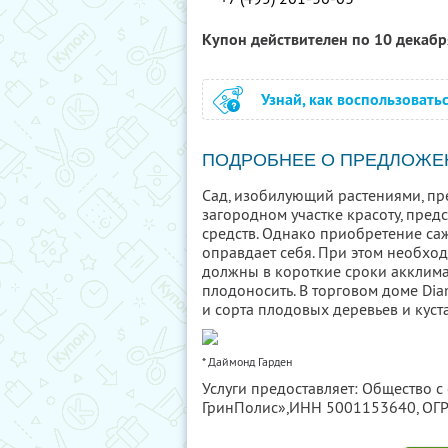
Купон действителен по 10 декаб
Узнай, как воспользовать
ПОДРОБНЕЕ О ПРЕДЛОЖЕ
Сад, изобилующий растениями, пре
загородном участке красоту, пред
средств. Однако приобретение са
оправдает себя. При этом необхо
должны в короткие сроки акклимат
плодоносить. В торговом доме Di
и сорта плодовых деревьев и куст
* Даймонд Гарден
Услуги предоставляет: Общество с
ГринПолис»,
ИНН 5001153640
, О