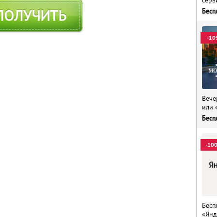
ПОЛУЧИТЬ
Бесп
-10
Вече
или 
Бесп
-10
Бесп
«Янд