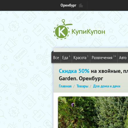
Оренбург
6
1
24
Все
Еда
Красота
Развлечения
Авто
Скидка 50%
на хвойные, п
Garden. Оренбург
Главная
Товары
Для дома и дачи