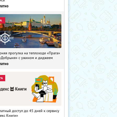
латно
%
рняя прогулка на теплоходе «Прага»
«Добрыня» с ужином и диджеем
латно
0%
латный доступ до 45 дней к сервису
екс Книги»