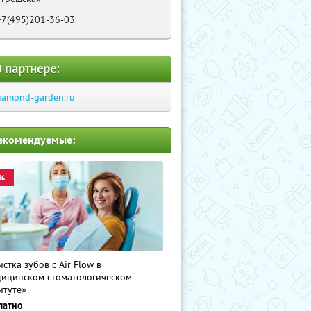
+7(495)201-36-03
 партнере:
iamond-garden.ru
екомендуемые:
%
истка зубов с Air Flow в
ицинском стоматологическом
итуте»
латно