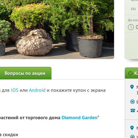
∞
До ко
Вопросы по акции
К
а для
IOS
или
Android
и покажите купон с экрана
растений от торгового дома
Diamond Garden
*
а скидки