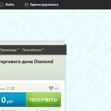
Войти
Зарегистрироваться
48
83
Промокоды
ПолучиКупон
 торгового дома Diamond
15
(0)
или:
0
руб.
 без скидки: