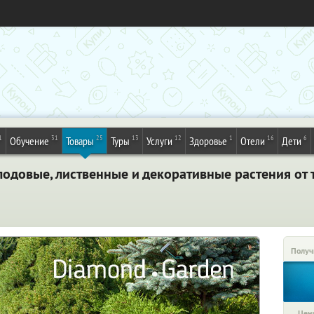
1
31
25
13
12
1
16
6
Обучение
Товары
Туры
Услуги
Здоровье
Отели
Дети
лодовые, лиственные и декоративные растения от
Получ
Цена