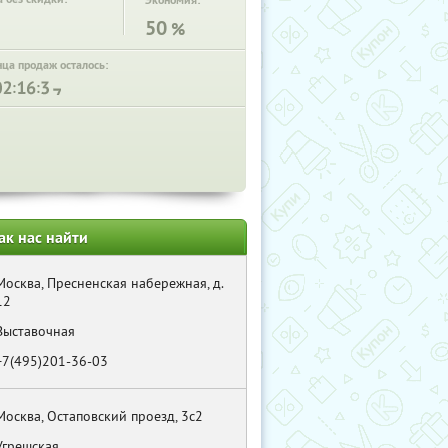
Экономия:
50
%
нца продаж осталось:
:
:
ак нас найти
Москва, Пресненская набережная, д.
12
Выставочная
+7(495)201-36-03
Москва, Остаповский проезд, 3с2
Угрешская