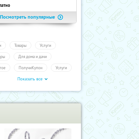
латно
Посмотреть популярные
и
Товары
Услуги
ары
Для дома и дачи
гое
ПолучиКупон
Услуги
Показать все