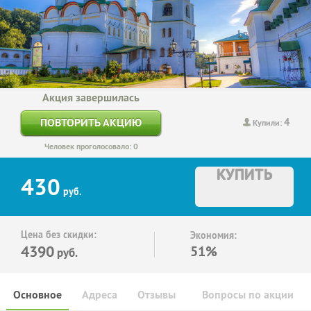
Акция завершилась
4
ПОВТОРИТЬ АКЦИЮ
Купили:
Человек проголосовало: 0
КУПИТЬ
430
руб.
Цена без скидки:
Экономия:
4390
51%
руб.
Основное
Адреса
Отзывы
Вопросы по акции