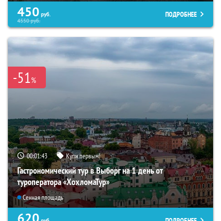
450
ПОДРОБНЕЕ
руб.
4550
руб.
-51
%
00:01:42
Купи первым!
Гастрономический тур в Выборг на 1 день от
туроператора «ХохломаТур»
Сенная площадь
620
ПОДРОБНЕЕ
руб.