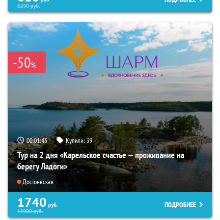
6290
руб.
-50
%
00:01:42
Купили:
39
Тур на 2 дня «Карельское счастье — проживание на
берегу Ладоги»
Достоевская
1740
ПОДРОБНЕЕ
руб.
13900
руб.