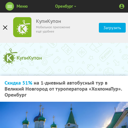
Меню
Оренбург
КупиКупон
Мобильное приложение
Загрузить
ещё удобнее
Скидка 51%
на 1-дневный автобусный тур в
Великий Новгород от туроператора «ХохломаТур».
Оренбург