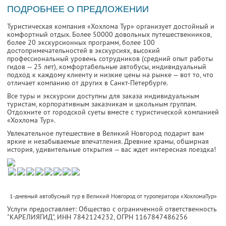
ПОДРОБНЕЕ О ПРЕДЛОЖЕНИИ
Туристическая компания «Хохлома Тур» организует достойный и
комфортный отдых. Более 50000 довольных путешественников,
более 20 экскурсионных программ, более 100
достопримечательностей в экскурсиях, высокий
профессиональный уровень сотрудников (средний опыт работы
гидов — 25 лет), комфортабельные автобусы, индивидуальный
подход к каждому клиенту и низкие цены на рынке — вот то, что
отличает компанию от других в Санкт-Петербурге.
Все туры и экскурсии доступны для заказа индивидуальным
туристам, корпоративным заказчикам и школьным группам.
Отдохните от городской суеты вместе с туристической компанией
«Хохлома Тур».
Увлекательное путешествие в Великий Новгород подарит вам
яркие и незабываемые впечатления. Древние храмы, обширная
история, удивительные открытия — вас ждет интересная поездка!
1-дневный автобусный тур в Великий Новгород от туроператора «ХохломаТур»
Услуги предоставляет: Общество с ограниченной ответственность
"КАРЕЛИЯГИД",
ИНН 7842124232
, ОГРН 1167847486256