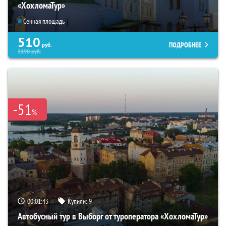
«ХохломаТур»
Сенная площадь
510
ПОДРОБНЕЕ
руб.
5190
руб.
-51
%
00:01:42
Купили:
9
Автобусный тур в Выборг от туроператора «ХохломаТур»