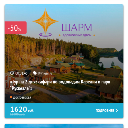
-50
%
00:01:42
Купили:
6
«Тур на 2 дня: сафари по водопадам Карелии и парк
“Рускеала"»
Достоевская
1620
ПОДРОБНЕЕ
руб.
12900
руб.