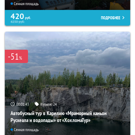
Сенная площадь
420
ПОДРОБНЕЕ
руб.
4230
руб.
-51
%
00:01:42
Купили:
24
Автобусный тур в Карелию «Мраморный каньон
Рускеала и водопады» от «ХохломаТур»
Сенная площадь