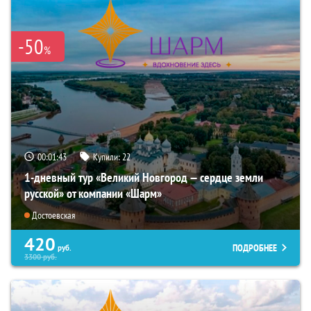
-50
%
00:01:42
Купили:
22
1-дневный тур «Великий Новгород — сердце земли
русской» от компании «Шарм»
Достоевская
420
ПОДРОБНЕЕ
руб.
3300
руб.