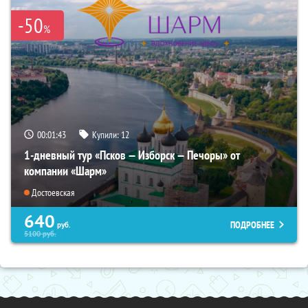
-50
%
00:01:42
Купили:
12
1-дневный тур «Псков — Изборск — Печоры» от
компании «Шарм»
Достоевская
640
ПОДРОБНЕЕ
руб.
5100
руб.