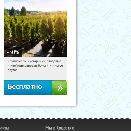
-50
%
Крупномеры, кустарники, плодовые
17:17:44
Получили:
28
и хвойные деревья, бонсай и многое
Москва, Рябиновая улица, 17
другое
Бесплатно
такты
Мы в Соцсетях