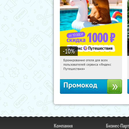
-10
%
Бронирование отеля для всех
17:17:44
Получили:
7
пользователей сервиса «Яндекс
Россия
Путешествия»
Промокод
Компания
Бизнес-Пар