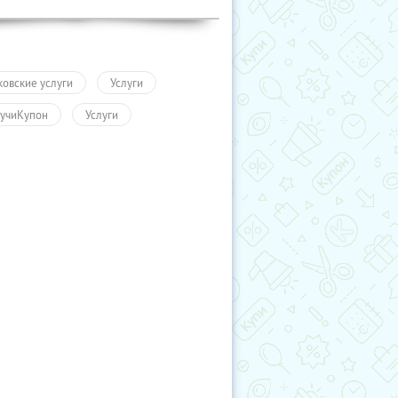
ковские услуги
Услуги
учиКупон
Услуги