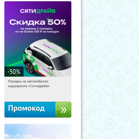
-50
%
Поездки на автомобилях
17:17:44
Получи первым!
каршеринга «Ситидрайв»
Россия
Промокод