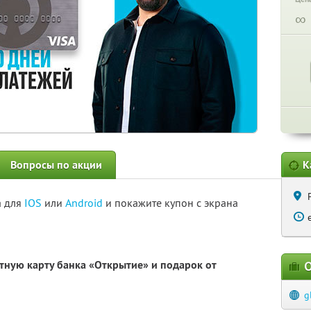
∞
Вопросы по акции
К
а для
IOS
или
Android
и покажите купон с экрана
итную карту банка «Открытие» и подарок от
О
g