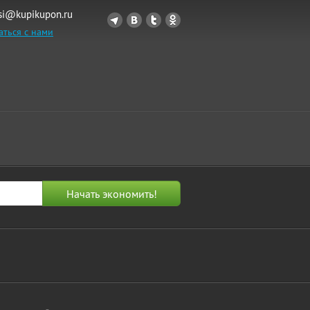
si@kupikupon.ru
аться с нами