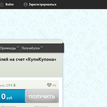
Войти
Зарегистрироваться
49
84
Промокоды
ПолучиКупон
лей на счет «КупиКупона»
194
(4)
или:
0
ПОЛУЧИТЬ
руб.
 без скидки: