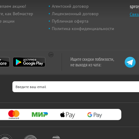
елаем акцию!
Агентский договор
spro
е, как Вебмастер
Лицензионный договор
Связ
е акции
Публичная оферта
Политика конфиденциальности
Ищите скидки поблизости,
не выходя из чата: