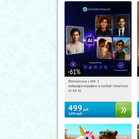
-61
%
Фотосессия с ИИ: 3
17:17:44
Купили:
81
нейрофотографии в любой тематике
Россия
от KK AI
499
руб.
1290
руб.