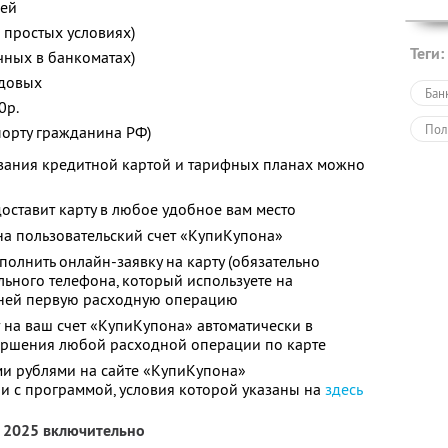
ней
 простых условиях)
Теги:
чных в банкоматах)
одовых
Бан
0р.
Пол
порту гражданина РФ)
вания кредитной картой и тарифных планах можно
оставит карту в любое удобное вам место
а пользовательский счет «КупиКупона»
полнить онлайн-заявку на карту (обязательно
льного телефона, который используете на
 ней первую расходную операцию
 на ваш счет «КупиКупона» автоматически в
вершения любой расходной операции по карте
и рублями на сайте «КупиКупона»
ии с программой, условия которой указаны на
здесь
я 2025 включительно