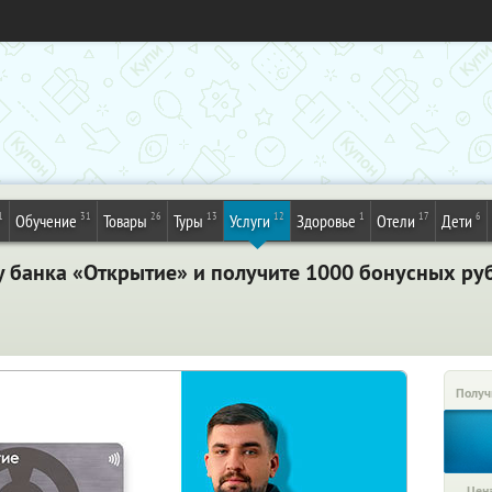
1
31
26
13
12
1
17
6
Обучение
Товары
Туры
Услуги
Здоровье
Отели
Дети
 банка «Открытие» и получите 1000 бонусных руб
Получ
Цена