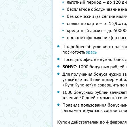
льготный период — до 120 д
бесплатное обслуживание (на
без комиссии (за снятие нали
ставка по карте — от 13,9% г
кредитный лимит — до 50000
простое оформление (по пас
Подробнее об условиях пользо
посмотреть
здесь
Посещать офис не нужно, банк д
БОНУС:
1000 бонусных рублей н
Для получения бонуса нужно за
укажите e-mail или номер моби
«КупиКупоне») и совершить по
1000 бонусных рублей зачислят
течение 50 дней с момента со
Правила пользования бонусным
регламентируются в соответств
Купон действителен по 4 феврал